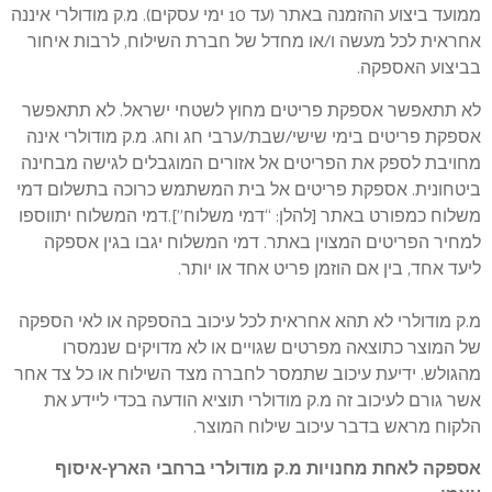
ממועד ביצוע ההזמנה באתר (עד 10 ימי עסקים). מ.ק מודולרי איננה
אחראית לכל מעשה ו/או מחדל של חברת השילוח, לרבות איחור
בביצוע האספקה.
לא תתאפשר אספקת פריטים מחוץ לשטחי ישראל. לא תתאפשר
אספקת פריטים בימי שישי/שבת/ערבי חג וחג. מ.ק מודולרי אינה
מחויבת לספק את הפריטים אל אזורים המוגבלים לגישה מבחינה
ביטחונית. אספקת פריטים אל בית המשתמש כרוכה בתשלום דמי
משלוח כמפורט באתר [להלן: “דמי משלוח”].דמי המשלוח יתווספו
למחיר הפריטים המצוין באתר. דמי המשלוח יגבו בגין אספקה
ליעד אחד, בין אם הוזמן פריט אחד או יותר.
מ.ק מודולרי לא תהא אחראית לכל עיכוב בהספקה או לאי הספקה
של המוצר כתוצאה מפרטים שגויים או לא מדויקים שנמסרו
מהגולש. ידיעת עיכוב שתמסר לחברה מצד השילוח או כל צד אחר
אשר גורם לעיכוב זה מ.ק מודולרי תוציא הודעה בכדי ליידע את
הלקוח מראש בדבר עיכוב שילוח המוצר.
אספקה לאחת מחנויות מ.ק מודולרי ברחבי הארץ-איסוף