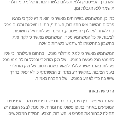
ו/או בדף הפייסבוק וללא תשלום כלשהו. זכות זו של מ.ק מודולרי
תישמר ללא הגבלת זמן.
כמו כן, המשתמש בשירותים מאשר כי הוא מודע לכך כי מרגע
פרסום המשוב ו/או התגובות, השיתוף, התיוג והעלאת ותכנים מכל
סוג לאתר ו/או לדף הפייסבוק, תהיינה פעולותיו אלה חשופות
לציבור, על כל המשתמע מכך, והמשתמש מאשר כי לקח זאת
בחשבון בהחלטתו להשתמש בשירותים אלה.
המשתמש מאשר כי למ.ק מודולרי מוניטין בתחום פעילותה וכי עליו
להימנע מכל פגיעה במוניטין של מ.ק מודולרי ובכלל זה להימנע מכל
פעילות באתר אשר עלולה לפגוע בשמה הטוב של מ.ק מודולרי
בעיני הציבור. בהקשר זה, מתחייב המשתתף כי לא יפעל בדרך
שיש בה כדי לפגוע במוניטין של החברה כאמור.
הרכישה באתר
האתר מאפשר, בין היתר, בחירת ורכישת פריטים מבין הפריטים
המופיעים באתר, באופן פשוט, נוח ומהיר. על מנת לבצע הזמנה יש
תחילה לבחור את הפריט או השירות, הצבע והמידה המבוקשים.