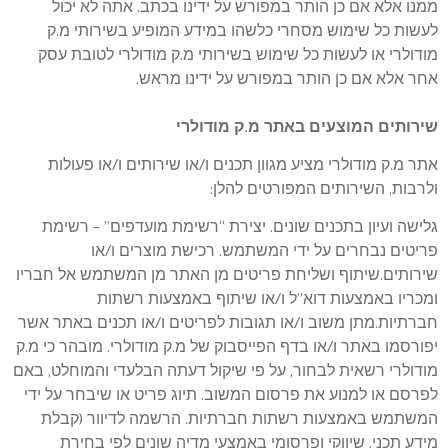
ממנו אלא אם כן הותר במפורש על ידינו בכתב. אתה לא יכול
לעשות כל שימוש מסחרי כלשהו במידע המופיע בשירותי מ.ק
מודולרי או לעשות כל שימוש בשירותי מ.ק מודולרי לטובת עסק
אחר אלא אם כן הותר במפורש על ידינו מראש.
שירותים המוצעים באתר מ.ק מודולרי
אתר מ.ק מודולרי מציע מגוון תכנים ו/או שירותים ו/או פעולות
ולרבות, השירותים המפורטים להלן:
גלישה ועיון בתכנים שונים. יצירת “רשימת מועדפים” – רשימת
פריטים נבחרים על ידי המשתמש. רכישת מוצרים ו/או
שירותים.שיתוף ושליחת פריטים מן האתר מן המשתמש אל חבריו
ומכריו באמצעות דוא”ל ו/או שיתוף באמצעות רשתות
חברתיות.מתן משוב ו/או תגובות לפריטים ו/או תכנים באתר אשר
יפורסמו באתר ו/או בדף הפייסבוק של מ.ק מודולרי. מובהר כי מ.ק
מודולרי רשאית לבחור, על פי שיקול דעתה הבלעדי והמוחלט, באם
לפרסם או למנוע את פרסום המשוב. תיוג פריט או שיבחר על ידי
המשתמש באמצעות רשתות חברתיות. הרשמה לדיוור (קבלת
מידע תכני, שיווקי ופרסומי באמצעי מדיה שונים לפי בחירת