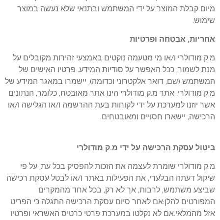
מיום קבלת המוצר על ידי המשתמש ובתנאי שלא נעשה במוצר
שימוש.
אחריות, אבטחה ופרטיות
מ.ק מודולרי ו/או מי מטעמה נוקטים באמצעי זהירות מקובלים על
מנת לשמור, ככל האפשר על סודיות המידע. פרטיו האישים של
המשתמש (שם, דואר אלקטרוני וכדומה), יישמרו במאגר המידע של
מ.ק מודולרי. אתר מ.ק מודולרי הינו אתר מאובטח, כלומר, הנתונים
אשר יוזנו למערכת על ידי לקוחות בעת ההרשמה ו/או הגלישה ו/או
הרכישה, יישארו חסויים ומאובטחים.
ביטול עסקת הרכישה על ידי מ.ק מודולרי
מ.ק מודולרי שומרת לעצמה את הזכות להפסיק בכל עת, על פי
שיקול דעתה הבלעדי, את הפעילות באתר ו/או לבטל עסקת רכישה
שביצע משתמש, לרבות, אך לא רק, בכל אחד מהמקרים
המפורטים להלן:אם לאחר סיום עסקת הרכישה התגלה כי הפריט
אזל מהמלאי.אם לא נקלטו במערכת פרטי כרטיס האשראי ופרטיו