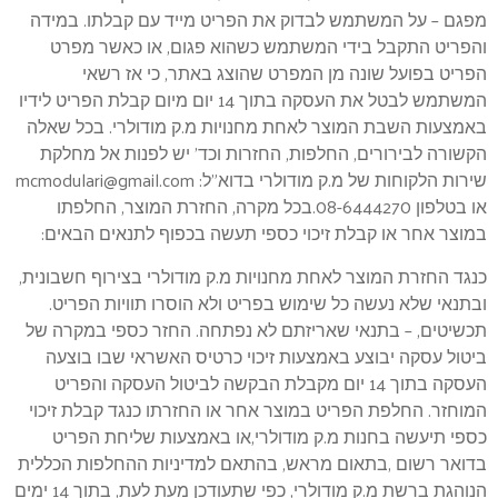
מפגם – על המשתמש לבדוק את הפריט מייד עם קבלתו. במידה
והפריט התקבל בידי המשתמש כשהוא פגום, או כאשר מפרט
הפריט בפועל שונה מן המפרט שהוצג באתר, כי אז רשאי
המשתמש לבטל את העסקה בתוך 14 יום מיום קבלת הפריט לידיו
באמצעות השבת המוצר לאחת מחנויות מ.ק מודולרי. בכל שאלה
הקשורה לבירורים, החלפות, החזרות וכד’ יש לפנות אל מחלקת
שירות הלקוחות של מ.ק מודולרי בדוא”ל: mcmodulari@gmail.com
או בטלפון 08-6444270.בכל מקרה, החזרת המוצר, החלפתו
במוצר אחר או קבלת זיכוי כספי תעשה בכפוף לתנאים הבאים:
כנגד החזרת המוצר לאחת מחנויות מ.ק מודולרי בצירוף חשבונית,
ובתנאי שלא נעשה כל שימוש בפריט ולא הוסרו תוויות הפריט.
תכשיטים, – בתנאי שאריזתם לא נפתחה. החזר כספי במקרה של
ביטול עסקה יבוצע באמצעות זיכוי כרטיס האשראי שבו בוצעה
העסקה בתוך 14 יום מקבלת הבקשה לביטול העסקה והפריט
המוחזר. החלפת הפריט במוצר אחר או החזרתו כנגד קבלת זיכוי
כספי תיעשה בחנות מ.ק מודולרי,או באמצעות שליחת הפריט
בדואר רשום ,בתאום מראש, בהתאם למדיניות ההחלפות הכללית
הנוהגת ברשת מ.ק מודולרי, כפי שתעודכן מעת לעת, בתוך 14 ימים