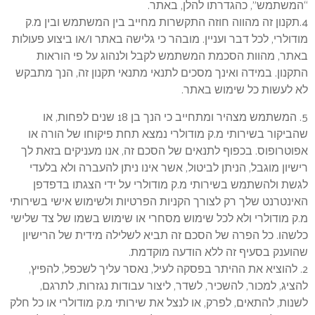
“המשתמש”, כהגדרתו להלן, באתר.
4.תקנון זה מהווה חוזה התקשרות מחייב בין המשתמש ובין מ.ק
מודולרי, לכל דבר ועניין. מובהר כי גלישה באתר ו/או ביצוע פעולות
באתר, מהוות הסכמת המשתמש לקבל ולנהוג על פי הוראות
התקנון. במידה ואינך מסכים לתנאי מתנאי תקנון זה, הנך מתבקש
לא לעשות כל שימוש באתר.
5. המשתמש מצהיר ומתחייב כי הנך בן 18 שנים לפחות, או
שהביקור בשירותי מ.ק מודולרי נמצא תחת פיקוחו של הורה או
אפוטרופוס. בכפוף לתנאים של הסכם זה, אנו מעניקים בזאת לך
רישיון מוגבל, הניתן לביטול, אשר אינו ניתן להעברה ולא בלעדי
לגשת ולהשתמש בשירותי מ.ק מודולרי על ידי הצגתו בדפדפן
האינטרנט שלך רק לצורך הקניות הפרטיות ולשימוש אישי בשירותי
מ.ק מודולרי ולא לכל שימוש מסחרי או שימוש בשמו של צד שלישי
כלשהו. כל הפרה של הסכם זה תביא לשלילה מידית של הרישיון
שהוענק בסעיף זה ללא הודעה מוקדמת.
2. להוציא את ההיתר בפסקה לעיל, נאסר עליך לשכפל, להפיץ,
להציג, למכור, להשכיר, לשדר, ליצור עבודות נגזרות, לתרגם,
לשנות, להתאים, לפרק, או לנצל את שירותי מ.ק מודולרי או כל חלק