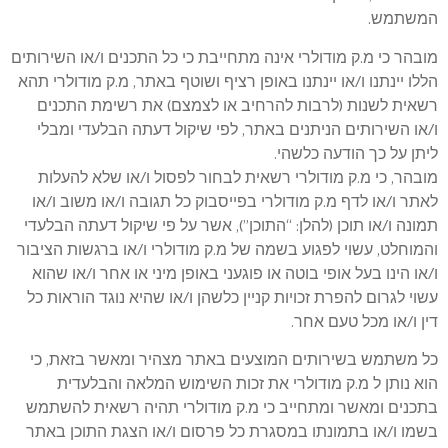
המשתמש.
מובהר כי מ.ק מודולרי אינה מתחייבת כי כל התכנים ו/או השירותים
הללו יינתנו ו/או יינתנו באופן רציף ושוטף באתר, מ.ק מודולרי תהא
רשאית לשנות (לרבות להרחיב או לצמצם) את רשימת התכנים
ו/או השירותים הניתנים באתר, לפי שיקול דעתה הבלעדי ומבלי
ליתן על כך הודעה כלשהי.
מובהר, כי מ.ק מודולרי רשאית לבחור לפסול ו/או שלא להעלות
לאתר ו/או לדף מ.ק מודולרי בפייסבוק כל תגובה ו/או משוב ו/או
תמונה ו/או תוכן (להלן: “התוכן”), אשר על פי שיקול דעתה הבלעדי
והמוחלט, עשוי לפגוע בשמה של מ.ק מודולרי ו/או ברגשות הציבור
ו/או הינו בעל אופי בוטה או פוגעני באופן מיני או אחר ו/או שהוא
עשוי לגרום להפרת זכויות קניין כלשהן ו/או שהיא נוגד הוראות כל
דין ו/או מכל טעם אחר.
כל משתמש בשירותים המוצעים באתר מצהיר ומאשר בזאת, כי
הוא נותן ל מ.ק מודולרי את זכות השימוש המלאה והבלעדית
בתכנים ומאשר ומתחייב כי מ.ק מודולרי תהיה רשאית להשתמש
בשמו ו/או בתמונתו במסגרת כל פרסום ו/או הצגת התוכן באתר