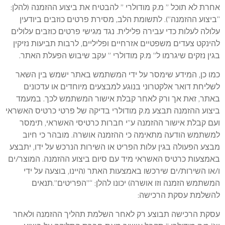
אחרת לא תוכל ” מ.ק מודולרי ” להבטיח את ביצוע ההזמנה (להלן:
“ביצוע ההזמנה”). לתשומת הלב, מסירת פרטים כוזבים ביודעין
עלולה לעלות כדי עבירה פלילית. נגד מגישי פרטים כוזבים עלולים
להינקט צעדים משפטיים אזרחיים ופליליים, לרבות תביעות נזיקין
בגין נזקים שיגרמו ל” מ.ק מודולרי ” עקב שיבוש הפעלת האתר.
כמו כן, המידע שימסר על ידי המשתמש באתר ישמש בין השאר
לשליחת דואר אלקטרוני בנוגע למבצעים מיוחדים או עדכונים
באתר, זאת אך ורק לאחר קבלת אישור המשתמש לכך. במעמד
ביצוע ההזמנה תבצע מ.ק מודולרי בדיקה של פרטי כרטיס האשראי
ועם קבלת אישור ההזמנה ע”י חברות כרטיסי האשראי, תימסר
למשתמש הודעה מתאימה כי ההזמנה אושרה. מובהר כי חיוב
מבצע הפעולה בגין עלות הפריט או השירות הנרכש על ידו, יתבצע
באמצעות כרטיס האשראי מיד עם סיום ביצוע ההזמנה. המוצר/ים
ו/או השירות/ים שירכשו באמצעות האתר (היינו, בוצעה על ידי
המשתמש הזמנה וזו אושרה) יכונו להלן: “”הפריטים”.תנאים
להשלמת עסקת הרכישה:
עסקת הרכישה תבוצע רק לאחר השלמת תהליך ההזמנה ולאחר