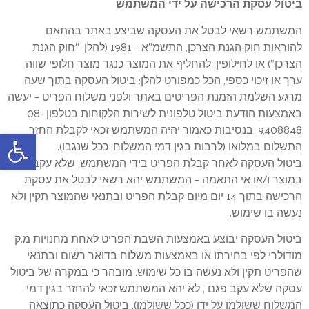
ביטול עסקת הרכישה על ידי המשתמש
המשתמש רשאי לבטל את העסקה שביצע באתר בהתאם
להוראות חוק הגנת הצרכן, התשמ”א – 1981 (להלן: “חוק הגנת
הצרכן”) או לחילופין, להחליף את המוצר כנגד מוצר חלופי שווה
ערך או זיכוי כספי, הכל כמפורט להלן: ביטול העסקה בתוך שעה
מרגע השלמת הזמנת הפריטים באתר ולפני משלוח הפריט – יעשה
באמצעות הודעת ביטול טלפונית לשירות הלקוחות בטלפון 08-
9408848. בנסיבות כאמור יהיה המשתמש זכאי לקבלת החזר
פתח
התשלום במלואו (לרבות בגין דמי המשלוח, ככל שנגבו).
ביטול העסקה לאחר קבלת הפריט בידי המשתמש, שלא עקב פגם
במוצר ו/או אי התאמה – המשתמש יהא רשאי לבטל את עסקת
הרכישה בתוך 14 יום מיום קבלת הפריט ובתנאי שהמוצר תקין ולא
נעשה בו שימוש.
ביטול העסקה יבוצע באמצעות השבת הפריט לאחת מחנויות מ.ק
מודולרי לפי בחירתו או באמצעות משלוח בדואר רשום ובתנאי
שהפריט תקין ולא נעשה בו כל שימוש. מובהר כי במקרה של ביטול
עסקה שלא עקב פגם , לא יהא המשתמש זכאי להחזר בגין דמי
המשלוח ששולמו על ידו (ככל ששולמו). ביטול העסקה כתוצאה