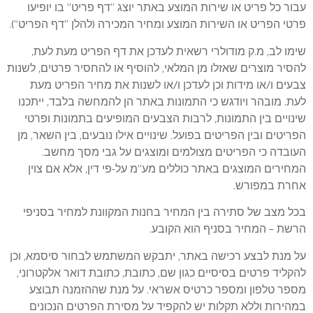
עבור כל פריט או שירות המוצע באתר יוצג “דף פריט” בו יופיעו
פרטי הפריט או השירות המוצע ומחיר המכירה (להלן “דף הפריט”).
שימו לב, מ.ק מודולרי רשאית לעדכן את דף הפריט מעת לעת,
להסיר מוצרים שאזלו מן המלאי, להוסיף או להחסיר פרטים, לשנות
צבעים ו/או מידות וכן לעדכן ו/או לשנות את מחיר הפריט מעת
לעת. מובהר ויודגש כי התמונות באתר הן להמחשה בלבד, ייתכנו
שינויים בין התמונות, לרבות הצבעים המופיעים בתמונות ופרטי
הפריטים ובין הפריטים בפועל. שינויים אילו נובעים, בין השאר, מן
העובדה כי הפריטים מצולמים ומוצגים על גבי מסך מחשב.
המחירים המוצגים באתר כוללים מע”מ על-פי דין, אלא אם צוין
אחרת במפורש.
בכל מצב של סתירה בין המחיר בחנות המקוונת למחיר בסניפי
הרשת – המחיר בסניף הוא הקובע.
על מנת לבצע רכישה באתר, יתבקש המשתמש לבחור סיסמא, וכן
להקליד פרטים בסיסיים כגון שם, כתובת, כתובת דואר אלקטרוני,
מספר טלפון ומספר כרטיס אשראי. על מנת שההזמנה תבוצע
במהירות וללא תקלות יש להקפיד על מסירת הפרטים הנכונים