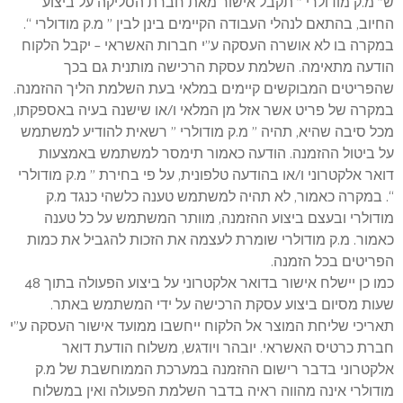
ש” מ.ק מודולרי ” תקבל אישור מאת חברת הסליקה על ביצוע
החיוב, בהתאם לנהלי העבודה הקיימים בינן לבין ” מ.ק מודולרי “.
במקרה בו לא אושרה העסקה ע”י חברות האשראי – יקבל הלקוח
הודעה מתאימה. השלמת עסקת הרכישה מותנית גם בכך
שהפריטים המבוקשים קיימים במלאי בעת השלמת הליך ההזמנה.
במקרה של פריט אשר אזל מן המלאי ו/או שישנה בעיה באספקתו,
מכל סיבה שהיא, תהיה ” מ.ק מודולרי ” רשאית להודיע למשתמש
על ביטול ההזמנה. הודעה כאמור תימסר למשתמש באמצעות
דואר אלקטרוני ו/או בהודעה טלפונית, על פי בחירת ” מ.ק מודולרי
“. במקרה כאמור, לא תהיה למשתמש טענה כלשהי כנגד מ.ק
מודולרי ובעצם ביצוע ההזמנה, מוותר המשתמש על כל טענה
כאמור. מ.ק מודולרי שומרת לעצמה את הזכות להגביל את כמות
הפריטים בכל הזמנה.
כמו כן יישלח אישור בדואר אלקטרוני על ביצוע הפעולה בתוך 48
שעות מסיום ביצוע עסקת הרכישה על ידי המשתמש באתר.
תאריכי שליחת המוצר אל הלקוח ייחשבו ממועד אישור העסקה ע”י
חברת כרטיס האשראי. יובהר ויודגש, משלוח הודעת דואר
אלקטרוני בדבר רישום ההזמנה במערכת הממוחשבת של מ.ק
מודולרי אינה מהווה ראיה בדבר השלמת הפעולה ואין במשלוח