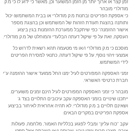
זמן קצר או ארוך יותר מן הזמן המשוער וכן, מאשר כי ידוע לו כי מ.ק
מודולרי מובהר
כי אספקת הפריטים (בחנות מ.ק מודולרי או בבית המשתמש) יכול
ותותנה בהצגת תעודת הזהות של המשתמש וכן בהצגת מספר
אישור ההזמנה” כפי שיתקבל ממערכת ההזמנות בגין ביצוע
העסקה, זאת על פי שיקול דעתה הבלעדי והמוחלט של מ.ק מודולרי.
מוסכם כי מ.ק מודולרי ו/או מי מטעמה תהא רשאית לדרוש כל
אמצעי זיהוי נוסף, על פי שיקול דעתה, כתנאי למסירת הפריטים
לידי המשתמש.
זמני האספקה המפורטים לעיל ימנו החל ממועד אישור ההזמנה ע”י
חברת כרטיסי האשראי.
מובהר כי זמני האספקה המפורטים לעיל הינם זמנים משוערים.
ייתכנו שינויים בזמני האספקה עקב עיכובים התלויים בצד ג’
ושאינם תלויים ב מ.ק מודולרי. לא תהיה אחראית לאיחור בביצוע
אספקת הפריטים במקרים הבאים:
עקב “כוח עליון” ומבלי לפגוע בכלליות האמור, מלחמה, פעולות
איבה, מצבי חרום ונזקי טבע. שביתה ו/או השבתה אצל ספקי