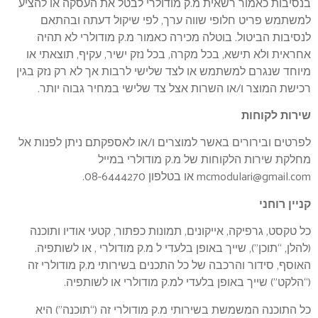
בנסיבות כאמור רשאית מ.ק מודולרי לבטל את העסקה או להציע
למשתמש פריט חלופי שווה ערך, לפי שיקול דעתה ובהתאם
לנסיבות הביטול. בוטלה מכירה כאמור מ.ק מודולרי לא תהיה
אחראית ולא תישא, בכל מקרה, בכל נזק ישיר, עקיף, תוצאתי או
מיוחד שנגרם למשתמש או לצד שלישי לרבות אך לא רק נזק בגין
רכישת המוצר ו/או השרות אצל צד שלישי במחיר גבוה יותר.
שירות לקוחות
לפרטים ובירורים באשר למוצרים ו/או לאספקתם ניתן לפנות אל
מחלקת שירות הלקוחות של מ.ק מודולרי במייל
mcmodulari@gmail.com או בטלפון 08-6444270.
קניין רוחני
כל טקסט, גרפיקה, אייקונים, תמונות כפתור, קטעי אודיו ותוכנה
(להלן, “תוכן”), שייך באופן בלעדי ל מ.ק מודולרי , או לשותפיה.
האוסף, סידור והרכבה של כל התכנים בשירותי מ.ק מודולרי זה
(“הלקט”) שייך באופן בלעדי למ.ק מודולרי או לשותפיה.
כל התוכנה המשמשת בשירותי מ.ק מודולרי זה (“תוכנה”) היא