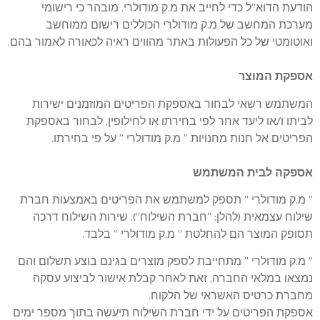
הודעת הדוא”ל כדי לחייב את מ.ק מודולרי. מובהר כי רישומי
מערכת המחשב של מ.ק מודולרי הכוללים רישום ממוחשב
ואוטומטי של כל הפעולות באתר מהווים ראיה לכאורה לאמור בהם.
אספקת המוצר
המשתמש רשאי לבחור באספקת הפריטים המוזמנים ישירות
לביתו ו/או ליעד אחר לפי בחירתו או לחילופין, לבחור באספקת
הפריטים אל חנות מחנויות ” מ.ק מודולרי ” על פי בחירתו.
אספקה לבית המשתמש
” מ.ק מודולרי ” תספק למשתמש את הפריטים באמצעות חברת
שילוח עצמאית (להלן: “חברת השילוח”). שירות השילוח דרכה
תסופק המוצר הם להחלטת ” מ.ק מודולרי ” בלבד.
” מ.ק מודולרי ” מתחייבת לספק מוצרים בגינם בוצע תשלום והם
נמצאו במלאי החברה, זאת לאחר קבלת אישור לביצוע עסקה
מחברת כרטיס האשראי של הלקוח.
אספקת הפריטים על ידי חברת השילוח תיעשה בתוך מספר ימים