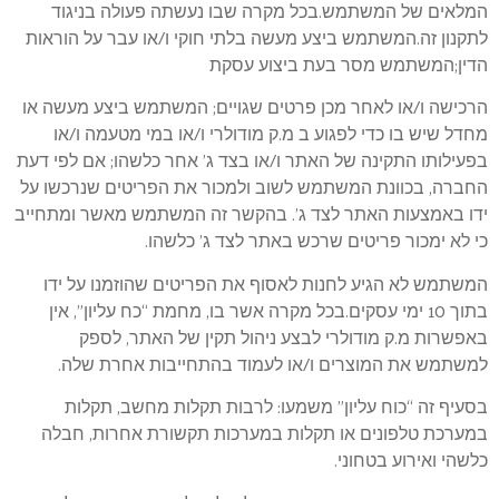
המלאים של המשתמש.בכל מקרה שבו נעשתה פעולה בניגוד
לתקנון זה.המשתמש ביצע מעשה בלתי חוקי ו/או עבר על הוראות
הדין;המשתמש מסר בעת ביצוע עסקת
הרכישה ו/או לאחר מכן פרטים שגויים; המשתמש ביצע מעשה או
מחדל שיש בו כדי לפגוע ב מ.ק מודולרי ו/או במי מטעמה ו/או
בפעילותו התקינה של האתר ו/או בצד ג’ אחר כלשהו; אם לפי דעת
החברה, בכוונת המשתמש לשוב ולמכור את הפריטים שנרכשו על
ידו באמצעות האתר לצד ג’. בהקשר זה המשתמש מאשר ומתחייב
כי לא ימכור פריטים שרכש באתר לצד ג’ כלשהו.
המשתמש לא הגיע לחנות לאסוף את הפריטים שהוזמנו על ידו
בתוך 10 ימי עסקים.בכל מקרה אשר בו, מחמת “כח עליון”, אין
באפשרות מ.ק מודולרי לבצע ניהול תקין של האתר, לספק
למשתמש את המוצרים ו/או לעמוד בהתחייבות אחרת שלה.
בסעיף זה “כוח עליון” משמעו: לרבות תקלות מחשב, תקלות
במערכת טלפונים או תקלות במערכות תקשורת אחרות, חבלה
כלשהי ואירוע בטחוני.