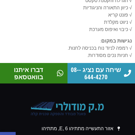
√ הגדלה והקטנת טקסט
√ כיוון התאורה והניגודיות
√ פונט קריא
√ ניווט מקלדת
√ כיבוי ואיפוס מערכת
נגישות במקום
:
√ רמפה לניוד נוח בכניסה לחנות.
√ חניות נכים מסודרות.
שיחה עם נציג -08-
דברו איתנו
644-4270
בוואטסאפ
אזור התעשייה מתתיהו E, 6, מתתיהו
פתח